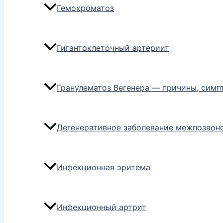
Гемохроматоз
Гигантоклеточный артериит
Гранулематоз Вегенера — причины, симп
Дегенеративное заболевание межпозвон
Инфекционная эритема
Инфекционный артрит