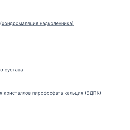
(хондромаляция надколенника)
о сустава
я кристаллов пирофосфата кальция (БДПК)