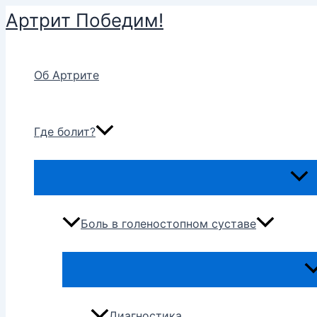
Перейти
Артрит Победим!
к
содержимому
Об Артрите
Где болит?
Пере
мен
Боль в голеностопном суставе
Пе
м
Диагностика