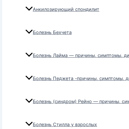
Анкилозирующий спондилит
Болезнь Бехчета
Болезнь Лайма — причины, симптомы, ди
Болезнь Педжета -причины, симптомы, д
Болезнь (синдром) Рейно — причины, си
Болезнь Стилла у взрослых