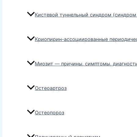
Кистевой туннельный синдром (синдром 
Криопирин-ассоциированные периодиче
Миозит — причины, симптомы, диагности
Остеоартроз
Остеопороз