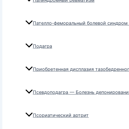
Палиндромный ревматизм
Пателло-феморальный болевой синдром 
Подагра
Приобретенная дисплазия тазобедренног
Псевдоподагра — Болезнь депонировани
Псориатический артрит