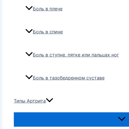
Боль в плече
Боль в спине
Боль в ступне, пятке или пальцах ног
Боль в тазобедренном суставе
Типы Артрита
Пере
мен