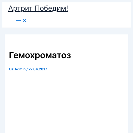
Перейти
Артрит Победим!
к
Main
содержимому
Menu
Гемохроматоз
От
Admin
/
27.04.2017