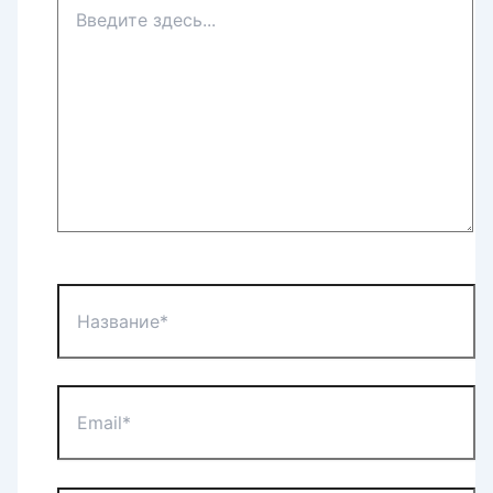
Введите
здесь...
Название*
Email*