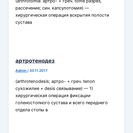
(arthrotomia: артро- + греч. tome разрез,
рассечение; син. капсулотомия) —
хирургическая операция вскрытия полости
сустава
артротенодез
Admin
/
30.11.2017
(arthrotenodesis; артро- + греч. tenon
сухожилие + desis связывание) — 1)
хирургическая операция фиксации
голеностопного сустава и всего переднего
отдела стопы в