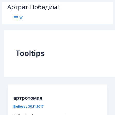
Перейти
Артрит Победим!
к
Main
содержимому
Menu
Tooltips
артротомия
BigBoss
/
30.11.2017