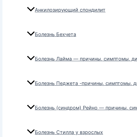
Анкилозирующий спондилит
Болезнь Бехчета
Болезнь Лайма — причины, симптомы, ди
Болезнь Педжета -причины, симптомы, д
Болезнь (синдром) Рейно — причины, си
Болезнь Стилла у взрослых