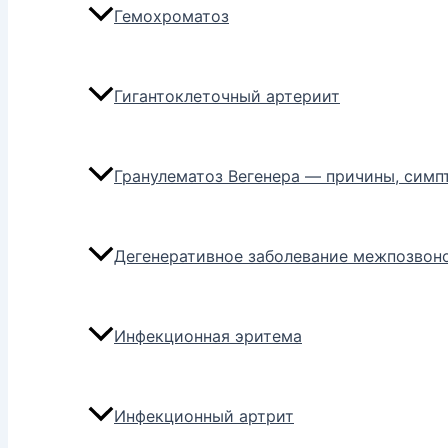
Гемохроматоз
Гигантоклеточный артериит
Гранулематоз Вегенера — причины, симп
Дегенеративное заболевание межпозвон
Инфекционная эритема
Инфекционный артрит