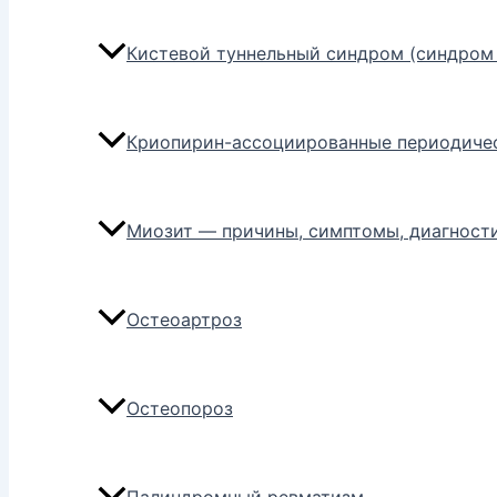
Кистевой туннельный синдром (синдром 
Криопирин-ассоциированные периодиче
Миозит — причины, симптомы, диагности
Остеоартроз
Остеопороз