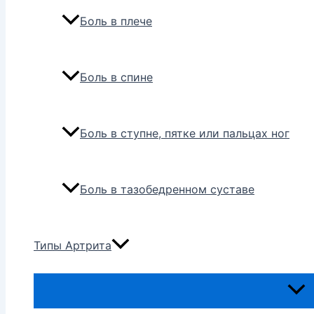
Боль в плече
Боль в спине
Боль в ступне, пятке или пальцах ног
Боль в тазобедренном суставе
Типы Артрита
Пере
мен