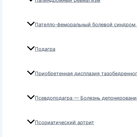
Палиндромный ревматизм
Пателло-феморальный болевой синдром 
Подагра
Приобретенная дисплазия тазобедренног
Псевдоподагра — Болезнь депонировани
Псориатический артрит