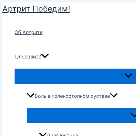
Перейти
Артрит Победим!
к
содержимому
Об Артрите
Где болит?
Пере
мен
Боль в голеностопном суставе
Пе
м
Диагностика