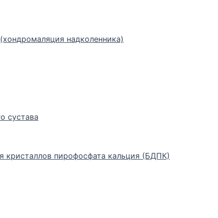
(хондромаляция надколенника)
о сустава
я кристаллов пирофосфата кальция (БДПК)