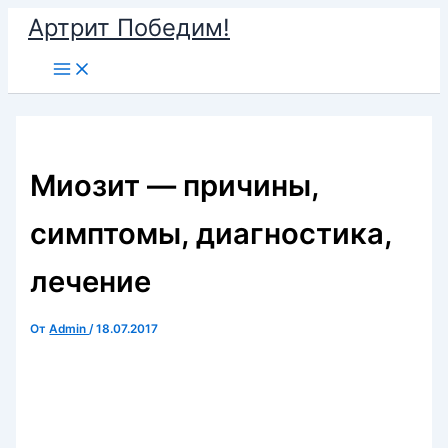
Перейти
Артрит Победим!
к
Main
содержимому
Menu
Миозит — причины,
симптомы, диагностика,
лечение
От
Admin
/
18.07.2017