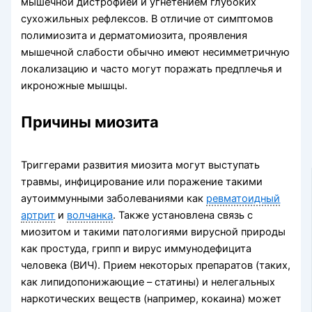
мышечной дистрофией и угнетением глубоких
сухожильных рефлексов. В отличие от симптомов
полимиозита и дерматомиозита, проявления
мышечной слабости обычно имеют несимметричную
локализацию и часто могут поражать предплечья и
икроножные мышцы.
Причины миозита
Триггерами развития миозита могут выступать
травмы, инфицирование или поражение такими
аутоиммунными заболеваниями как
ревматоидный
артрит
и
волчанка
. Также установлена связь с
миозитом и такими патологиями вирусной природы
как простуда, грипп и вирус иммунодефицита
человека (ВИЧ). Прием некоторых препаратов (таких,
как липидопонижающие – статины) и нелегальных
наркотических веществ (например, кокаина) может