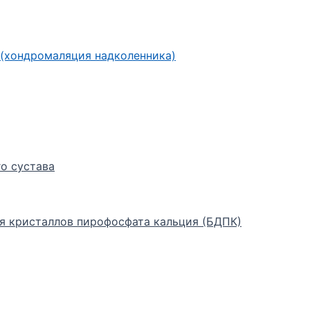
(хондромаляция надколенника)
о сустава
я кристаллов пирофосфата кальция (БДПК)