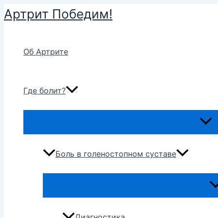
Перейти
Артрит Победим!
к
содержимому
Об Артрите
Где болит?
Пере
мен
Боль в голеностопном суставе
Пе
м
Диагностика