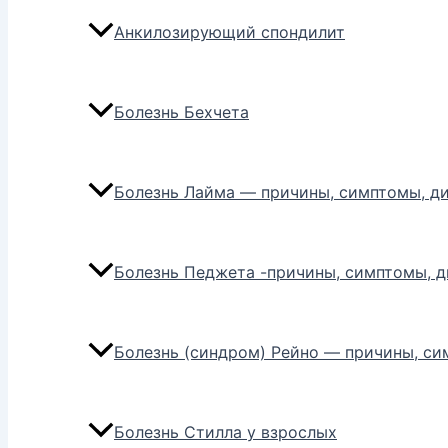
Анкилозирующий спондилит
Болезнь Бехчета
Болезнь Лайма — причины, симптомы, ди
Болезнь Педжета -причины, симптомы, д
Болезнь (синдром) Рейно — причины, си
Болезнь Стилла у взрослых