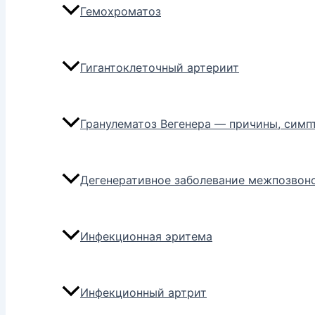
Гемохроматоз
Гигантоклеточный артериит
Гранулематоз Вегенера — причины, симп
Дегенеративное заболевание межпозвон
Инфекционная эритема
Инфекционный артрит