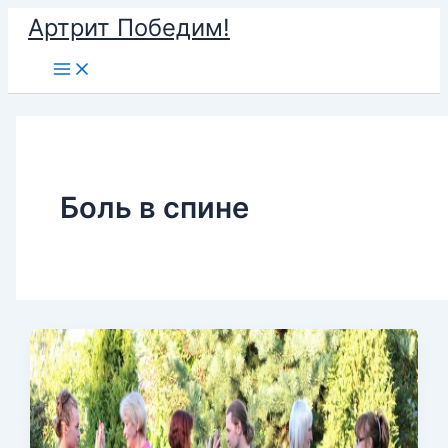
Перейти
Артрит Победим!
к
Main
содержимому
Menu
Боль в спине