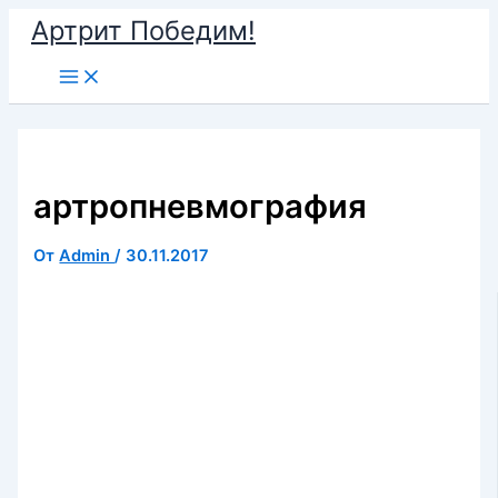
Перейти
Артрит Победим!
к
Main
содержимому
Menu
артропневмография
От
Admin
/
30.11.2017