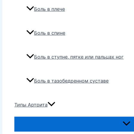
Боль в плече
Боль в спине
Боль в ступне, пятке или пальцах ног
Боль в тазобедренном суставе
Типы Артрита
Пере
мен