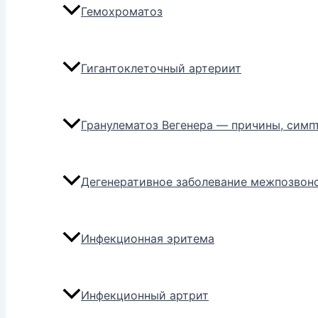
Гемохроматоз
Гигантоклеточный артериит
Гранулематоз Вегенера — причины, симп
Дегенеративное заболевание межпозвон
Инфекционная эритема
Инфекционный артрит