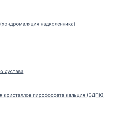
(хондромаляция надколенника)
о сустава
я кристаллов пирофосфата кальция (БДПК)