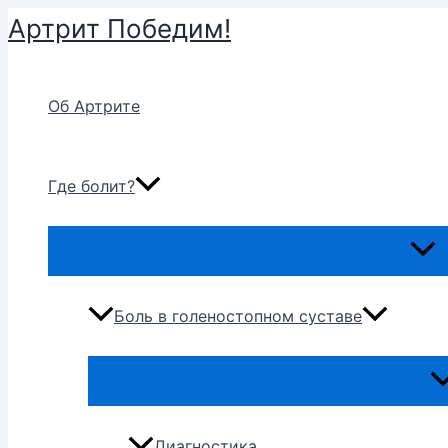
Перейти
Артрит Победим!
к
содержимому
Об Артрите
Где болит?
Пере
мен
Боль в голеностопном суставе
Пе
м
Диагностика