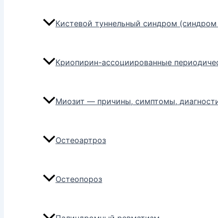
Кистевой туннельный синдром (синдром 
Криопирин-ассоциированные периодиче
Миозит — причины, симптомы, диагности
Остеоартроз
Остеопороз