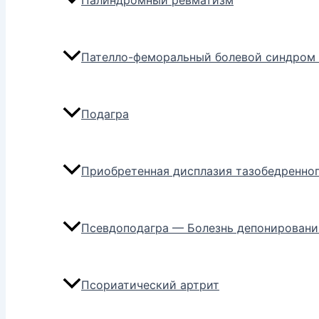
Палиндромный ревматизм
Пателло-феморальный болевой синдром 
Подагра
Приобретенная дисплазия тазобедренног
Псевдоподагра — Болезнь депонировани
Псориатический артрит