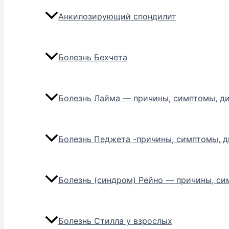
Анкилозирующий спондилит
Болезнь Бехчета
Болезнь Лайма — причины, симптомы, ди
Болезнь Педжета -причины, симптомы, д
Болезнь (синдром) Рейно — причины, си
Болезнь Стилла у взрослых