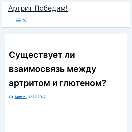
Перейти
Артрит Победим!
к
Main
содержимому
Menu
Существует ли
взаимосвязь между
артритом и глютеном?
От
Admin
/
12.12.2017