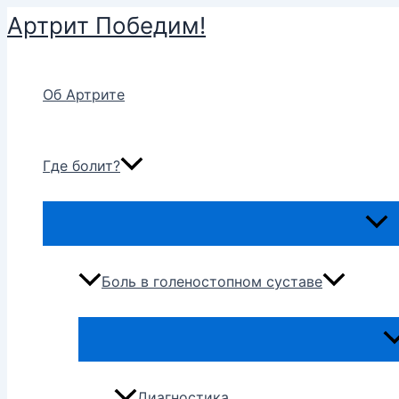
Перейти
Артрит Победим!
к
содержимому
Об Артрите
Где болит?
Пере
мен
Боль в голеностопном суставе
Пе
м
Диагностика