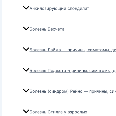
Анкилозирующий спондилит
Болезнь Бехчета
Болезнь Лайма — причины, симптомы, ди
Болезнь Педжета -причины, симптомы, д
Болезнь (синдром) Рейно — причины, си
Болезнь Стилла у взрослых