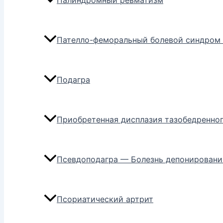
Палиндромный ревматизм
Пателло-феморальный болевой синдром 
Подагра
Приобретенная дисплазия тазобедренног
Псевдоподагра — Болезнь депонировани
Псориатический артрит