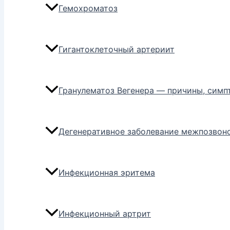
Гемохроматоз
Гигантоклеточный артериит
Гранулематоз Вегенера — причины, симп
Дегенеративное заболевание межпозвон
Инфекционная эритема
Инфекционный артрит