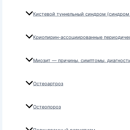
Кистевой туннельный синдром (синдром 
Криопирин-ассоциированные периодиче
Миозит — причины, симптомы, диагности
Остеоартроз
Остеопороз