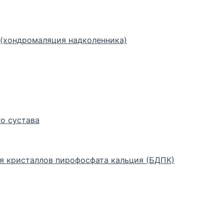
(хондромаляция надколенника)
о сустава
я кристаллов пирофосфата кальция (БДПК)