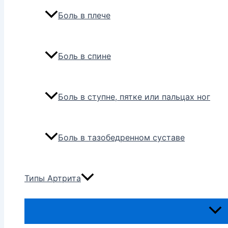
Боль в плече
Боль в спине
Боль в ступне, пятке или пальцах ног
Боль в тазобедренном суставе
Типы Артрита
Пере
мен