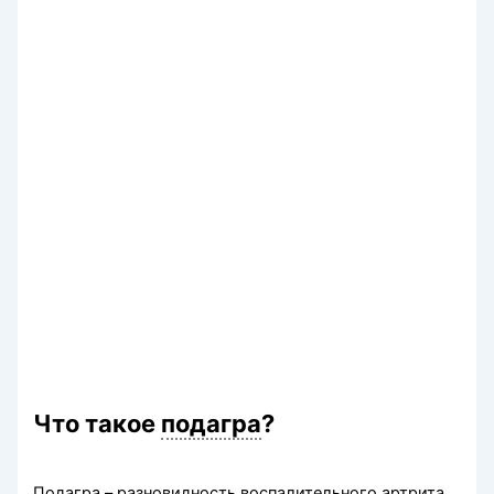
Что такое
подагра
?
Подагра – разновидность воспалительного
артрита
,