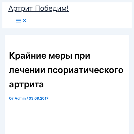
Перейти
Артрит Победим!
к
Main
содержимому
Menu
Крайние меры при
лечении псориатического
артрита
От
Admin
/
03.09.2017